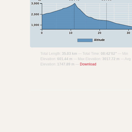
3,000
2,000
1,000
0
10
20
30
Altitude
Total Length:
35.03 km
Total Time:
08:42'02"
Min
Elevation:
601.44 m
Max Elevation:
3017.72 m
Avg
Elevation:
1747.89 m
Download