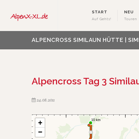
START
NEU
Auf Gehts!
Touren
ALPENCROSS SIMILAUN HÜTTE | SI
Alpencross Tag 3 Simila
24.08.2011
+
−
2