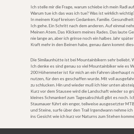
Ich stelle mir die Frage, warum schiebe ich mein Radl 
Warum tue ich das was ich tue? Was ist wirklich wichtig
In meinem Kopf kreisen Gedanken. Familie. Gesundheit. A
Ich gehe. Ein Schritt nach dem anderen. Auf einmal neh
Meinen Atem. Das Klickern meines Rades. Das laute Get
nie lange an, aber ich grinse noch ein halbes Jahr spät
Kraft mehr in den Beinen habe, genau dann kommt dies
Die Similaunhütte ist bei Mountainbikern sehr beliebt.
Ich denke es sind genau so viel Mountainbiker wie es Wa
200 Höhenmeter ist für mich an ein Fahren überhaupt ni
nutzen, für den es geschaffen wurde. Mit voll ausgefah
zu schlucken. Hin und wieder muß ich hier unten absteig
Kurz vor dem Stausee wird die Landschaft wieder so grün
kleines Schmankerl zum Tagesabschluß gibt es noch. Ic
Staumauer führt ein enger, teilweise ausgesetzter MTB 
und Steine, surfe über den Trail Irgendwann nehme ich 
ins Gesicht wie ich kurz vor Naturns zum Stehen komme