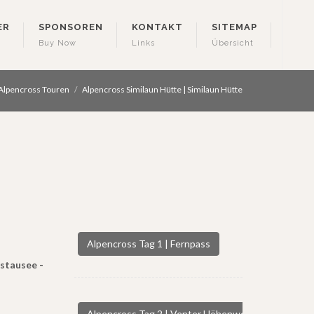
ER
SPONSOREN
KONTAKT
SITEMAP
Buy Now
Links
Übersicht
 Alpencross Touren
Alpencross Similaun Hütte | Similaun Hütte
Alpencross Tag 1 | Fernpass
stausee -
Alpencross Tag 2 | Venter Höhenweg