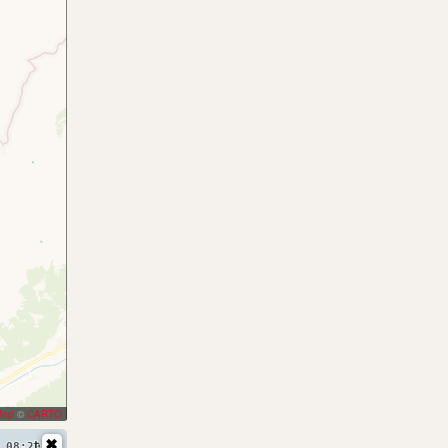
Map
©
CARTO
t
08:20