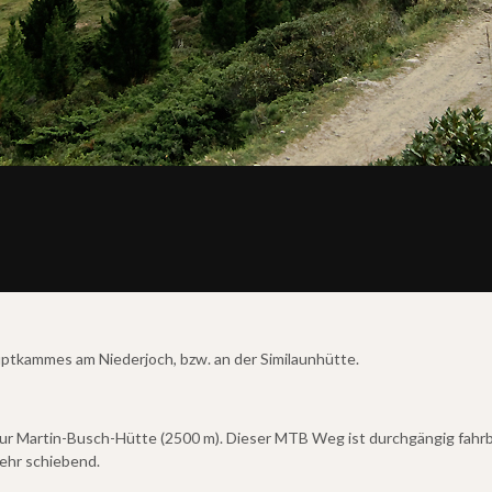
uptkammes am Niederjoch, bzw. an der Similaunhütte.
ur Martin-Busch-Hütte (2500 m). Dieser MTB Weg ist durchgängig fahrb
mehr schiebend.