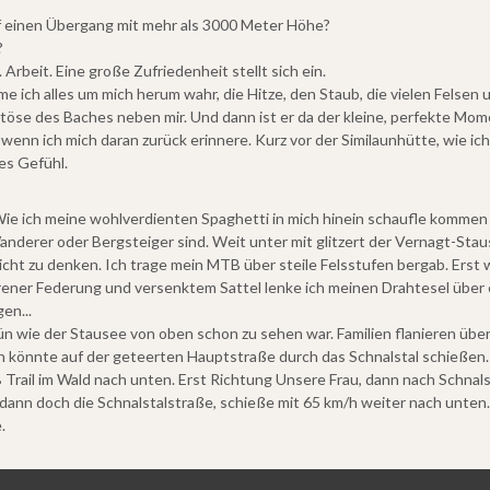
auf einen Übergang mit mehr als 3000 Meter Höhe?
?
rbeit. Eine große Zufriedenheit stellt sich ein.
me ich alles um mich herum wahr, die Hitze, den Staub, die vielen Fels
öse des Baches neben mir. Und dann ist er da der kleine, perfekte Mome
er wenn ich mich daran zurück erinnere. Kurz vor der Similaunhütte, wie i
es Gefühl.
 Wie ich meine wohlverdienten Spaghetti in mich hinein schaufle kommen
nderer oder Bergsteiger sind. Weit unter mit glitzert der Vernagt-Staus
cht zu denken. Ich trage mein MTB über steile Felsstufen bergab. Erst 
rener Federung und versenktem Sattel lenke ich meinen Drahtesel über e
en...
 wie der Stausee von oben schon zu sehen war. Familien flanieren über d
h könnte auf der geteerten Hauptstraße durch das Schnalstal schießen. 
Trail im Wald nach unten. Erst Richtung Unsere Frau, dann nach Schnals
dann doch die Schnalstalstraße, schieße mit 65 km/h weiter nach unten.
.