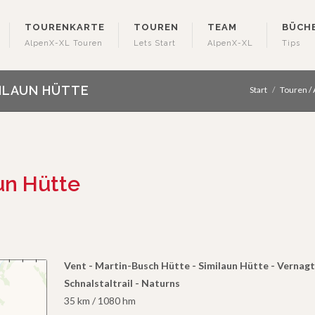
TOURENKARTE
TOUREN
TEAM
BÜCH
AlpenX-XL Touren
Lets Start
AlpenX-XL
Tips
MILAUN HÜTTE
Start
Touren /
un Hütte
Vent - Martin-Busch Hütte - Similaun Hütte - Vernagt
Schnalstaltrail - Naturns
35 km / 1080 hm