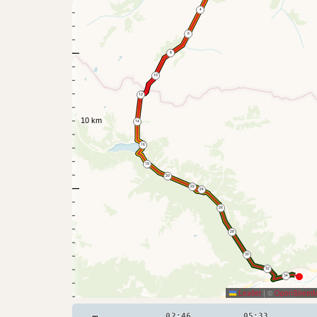
4
6
8
10
12
14
16
18
20
22
24
26
28
30
32
34
Leaflet
|
©
OpenStreet
02:46
05:33
m