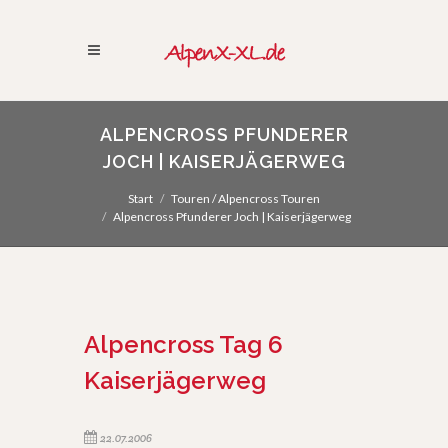
ALPENCROSS PFUNDERER
JOCH | KAISERJÄGERWEG
Start
Touren / Alpencross Touren
Alpencross Pfunderer Joch | Kaiserjägerweg
Alpencross Tag 6
Kaiserjägerweg
22.07.2006