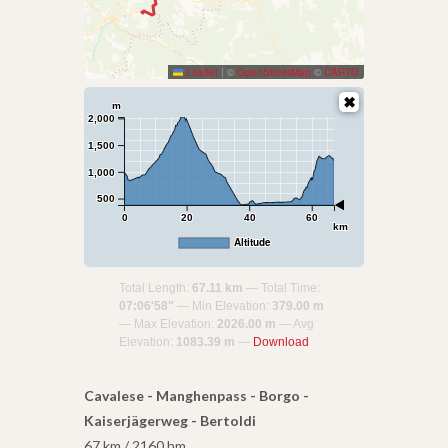
Leaflet
|
©
OpenStreetMap
©
CARTO
m
2,000
1,500
1,000
500
0
20
40
60
km
Altitude
Total Length:
67.11 km
Total Time:
07:06'58"
Min Elevation:
379.00 m
Max Elevation:
2026.00 m
Avg
Elevation:
1083.39 m
Download
Cavalese - Manghenpass - Borgo -
Kaiserjägerweg - Bertoldi
67 km / 2160 hm