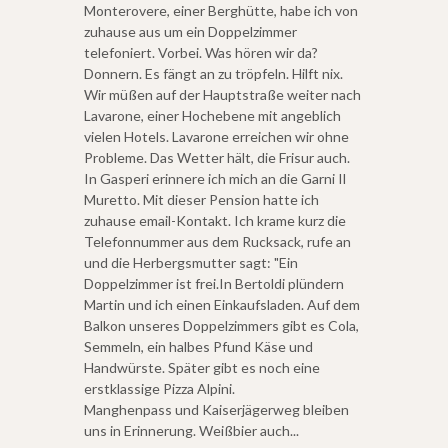
Monterovere, einer Berghütte, habe ich von
zuhause aus um ein Doppelzimmer
telefoniert. Vorbei. Was hören wir da?
Donnern. Es fängt an zu tröpfeln. Hilft nix.
Wir müßen auf der Hauptstraße weiter nach
Lavarone, einer Hochebene mit angeblich
vielen Hotels. Lavarone erreichen wir ohne
Probleme. Das Wetter hält, die Frisur auch.
In Gasperi erinnere ich mich an die Garni Il
Muretto. Mit dieser Pension hatte ich
zuhause email-Kontakt. Ich krame kurz die
Telefonnummer aus dem Rucksack, rufe an
und die Herbergsmutter sagt: "Ein
Doppelzimmer ist frei.In Bertoldi plündern
Martin und ich einen Einkaufsladen. Auf dem
Balkon unseres Doppelzimmers gibt es Cola,
Semmeln, ein halbes Pfund Käse und
Handwürste. Später gibt es noch eine
erstklassige Pizza Alpini.
Manghenpass und Kaiserjägerweg bleiben
uns in Erinnerung. Weißbier auch...