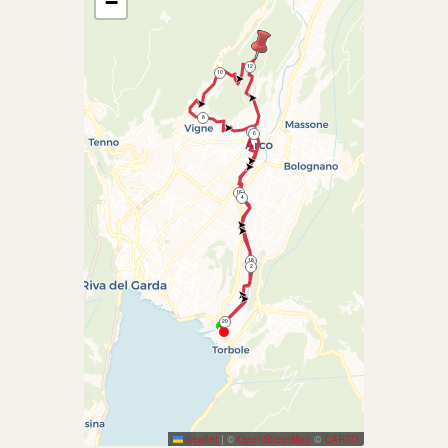
−
12
10
8
14
6
16
4
18
2
20
Leaflet
|
©
OpenStreetMap
©
CARTO