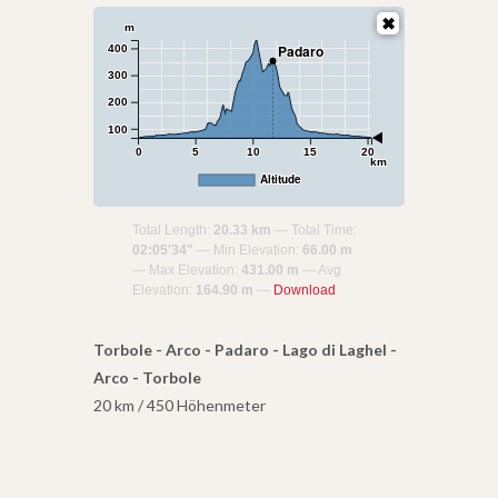
m
Padaro
400
300
200
100
0
5
10
15
20
km
Altitude
Total Length:
20.33 km
Total Time:
02:05'34"
Min Elevation:
66.00 m
Max Elevation:
431.00 m
Avg
Elevation:
164.90 m
Download
Torbole - Arco - Padaro - Lago di Laghel -
Arco - Torbole
20 km / 450 Höhenmeter